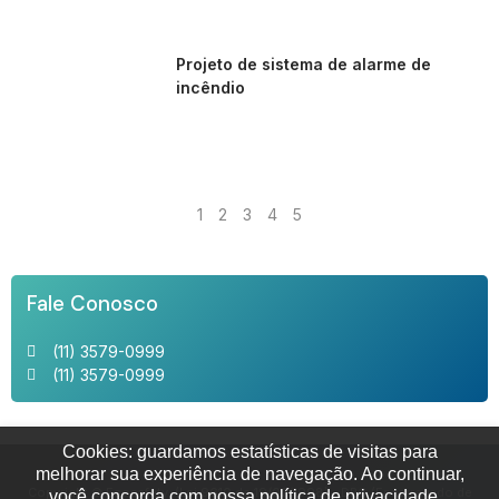
Projeto de sistema de alarme de
incêndio
1
2
3
4
5
Fale Conosco
(11) 3579-0999
(11) 3579-0999
Cookies: guardamos estatísticas de visitas para
melhorar sua experiência de navegação. Ao continuar,
Copyright © Ecosafety. (Lei 9610 de 19/02/1998) - DPO (Encarregado de
você concorda com nossa política de privacidade.