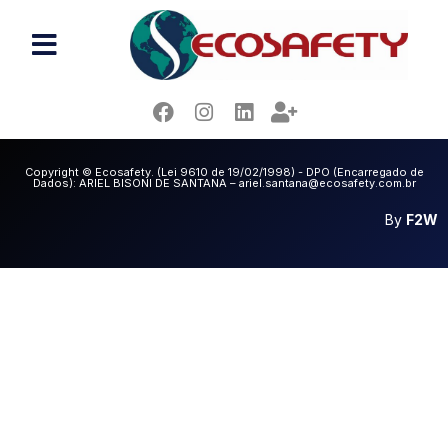
RAFAEL XAVIER BITENCOURT
CEZAR
Copyright © Ecosafety. (Lei 9610 de 19/02/1998) - DPO (Encarregado de
Dados): ARIEL BISONI DE SANTANA – ariel.santana@ecosafety.com.br
By
F2W