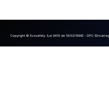
PAULO ROGÉ
Copyright © Ecosafety. (Lei 9610 de 19/02/1998) - DPO (Encarr