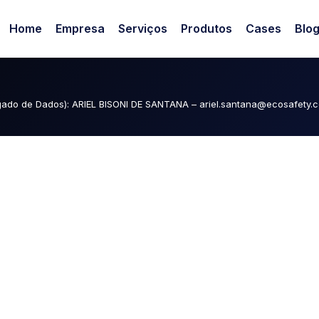
RIO RIOLO DE M
Home
Empresa
Serviços
Produtos
Cases
Blo
egado de Dados): ARIEL BISONI DE SANTANA – ariel.santana@ecosafety.