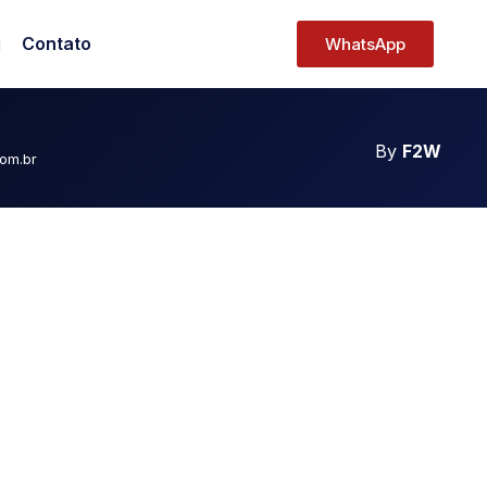
ORAES
g
Contato
WhatsApp
By
F2W
com.br